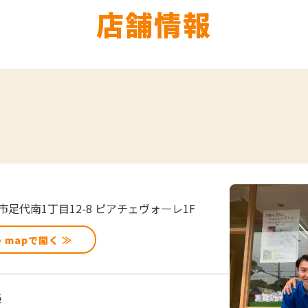
店舗情報
足代南1丁目12-8 ピアチェヴォ―レ1F
e mapで開く ≫
6