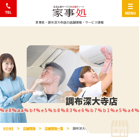
0570-666-103
家事処・調布深大寺店の店舗情報・サービス情報
調布深大寺店
%e8%aa%bf%e5%b8%83%e6%b7%b1%e5%a4%
HOME
店舗情報
店舗情報一覧
調布深大寺店